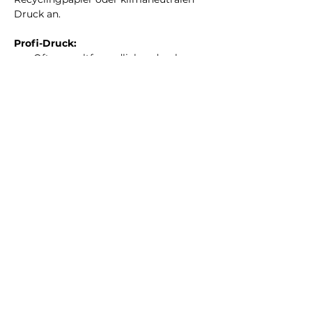
Druck an.
Profi-Druck:
Oft umweltfreundlicher durch 
optimierte Druckverfahren
Möglichkeit, nachhaltiges Papier 
zu wählen
Weniger Ausschuss durch exakte 
Berechnung des Materials
DIY:
Höherer Verbrauch von 
Druckerpatronen
Recyclingpapier kann gewählt 
werden, aber oft eingeschränkte 
Qualität
Höherer Energieverbrauch durch 
langsamen Heimdruck
Und was ist nun besser?