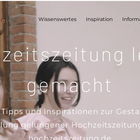
de
Wissenswertes
Inspiration
Inform
zeitszeitung l
gemacht
Tipps und Inspirationen zur Gest
llung gelungener Hochzeitszeitun
hochzeitszeitung.de