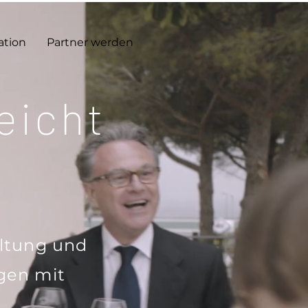
ation
Partner werden
eicht
altung und
gen mit