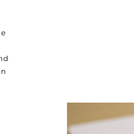
ge
nd
on
.