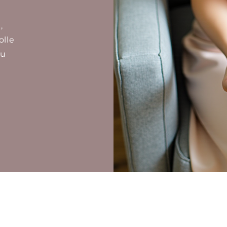
,
olle
zu