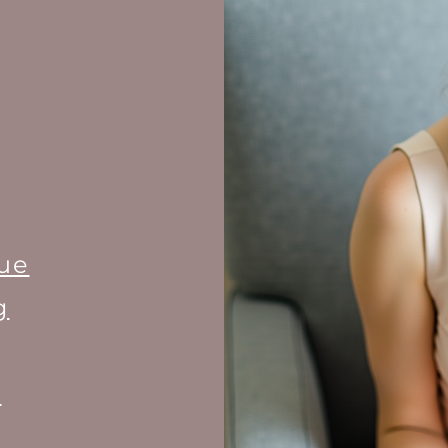
ue
g
.