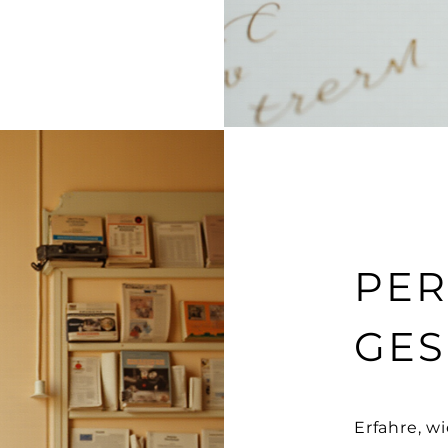
PER
GES
Erfahre, w